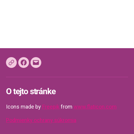
O tejto stránke
Icons made by
Freepik
from
www.flaticon.com
Podmienky ochrany súkromia