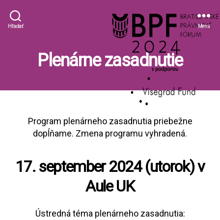
BPF
Hľadať
Menu
Plenárne zasadnutie
Program plenárneho zasadnutia priebežne
dopĺňame. Zmena programu vyhradená.
17. september 2024 (utorok) v
Aule UK
Ústredná téma plenárneho zasadnutia: