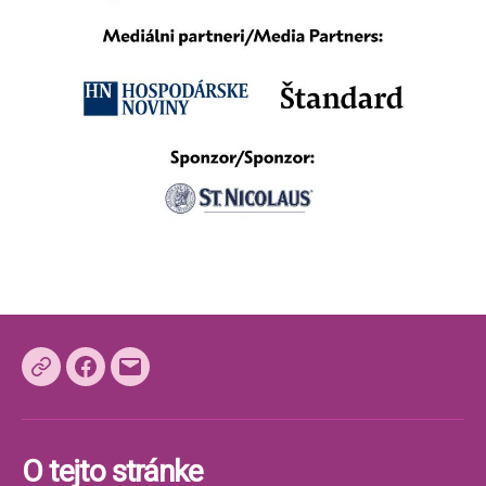
Facebook
E-
mail
O tejto stránke